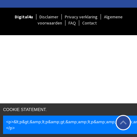
Digital4u
Disclaimer
Privacy verklaring
Algemene
voorwaarden
FAQ
Contact
COOKIE STATEMENT.
<p>&lt;p&gt;&amp;lt;p&amp;gt;&amp;amp;lt;p&amp;amp;gt;&amp;
</p>